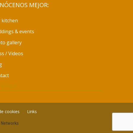
NÓCENOS MEJOR:
 kitchen
dings & events
to gallery
ss / Videos
g
tact
OKINGS
 de cookies
Links
a Networks