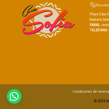
Restaura
Playa Cala V
Balearic Isl
EMAIL:
rest
TELÉFONO:
Hola,
¿Quieres realizar una reserva?
Condiciones de reserva
© 2024 Re