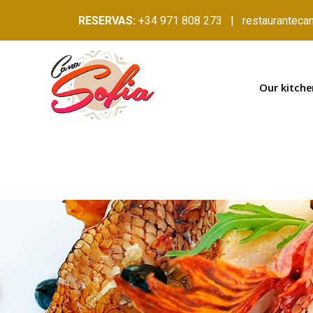
RESERVAS:
+34 971 808 273 | restauranteca
Our kitche