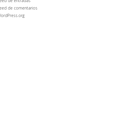
eed de entradas
eed de comentarios
ordPress.org