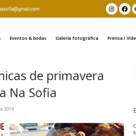
nasofia@gmail.com
a
Eventos & bodas
Galería fotográfica
Prensa / Víd
micas de primavera
a Na Sofia
de 2019
C
S