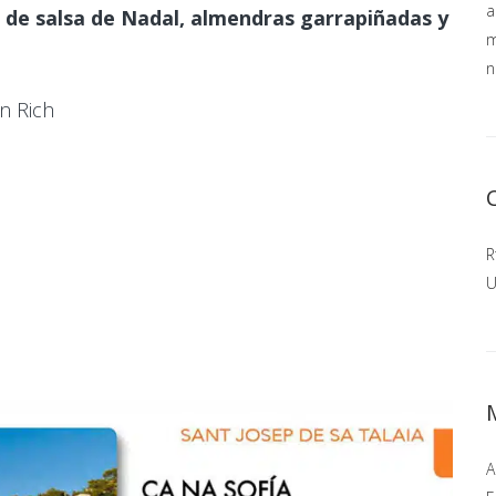
a
 de salsa de Nadal, almendras garrapiñadas y
m
n
n Rich
R
U
A