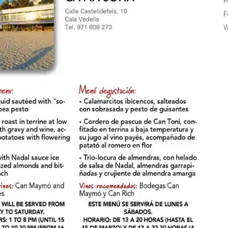
F
F
W