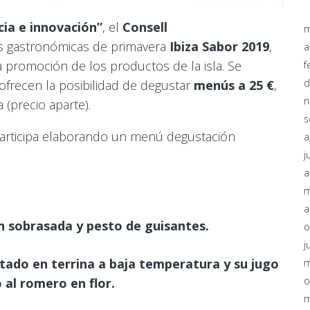
cia e innovación”
, el
Consell
m
as gastronómicas de primavera
Ibiza Sabor 2019
,
a
a promoción de los productos de la isla. Se
f
d
ofrecen la posibilidad de degustar
menús a 25 €
,
n
(precio aparte).
s
participa elaborando un menú degustación
a
j
a
m
a
n sobrasada y pesto de guisantes.
o
j
tado en terrina a baja temperatura y su jugo
m
o
al romero en flor.
m