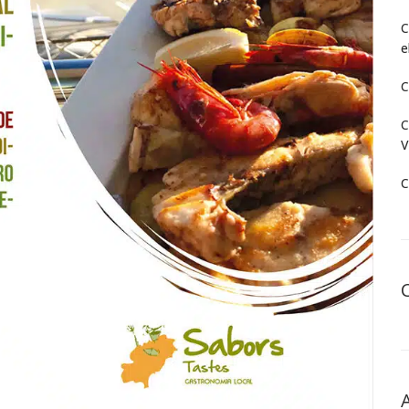
C
e
C
C
V
C