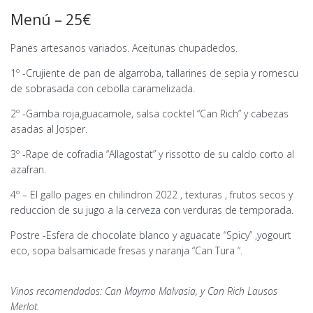
Menú – 25€
Panes artesanos variados. Aceitunas chupadedos.
1º -Crujiente de pan de algarroba, tallarines de sepia y romescu
de sobrasada con cebolla caramelizada.
2º -Gamba roja,guacamole, salsa cocktel “Can Rich” y cabezas
asadas al Josper.
3º -Rape de cofradia “Allagostat” y rissotto de su caldo corto al
azafran.
4º – El gallo pages en chilindron 2022 , texturas , frutos secos y
reduccion de su jugo a la cerveza con verduras de temporada.
Postre -Esfera de chocolate blanco y aguacate “Spicy” ,yogourt
eco, sopa balsamicade fresas y naranja “Can Tura “.
Vinos recomendados: Can Maymo Malvasia, y Can Rich Lausos
Merlot.